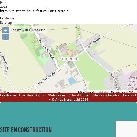
juin
2026
https://missterre.be/le-festival-miss-terre/#
Landenne
Belgium
+
Zoom=[SHIFT]+molette
−
©
OpenStreetMap
contributors.
Tiles courtesy of
GEO-6
Graphisme :
Amandine Dooms
- Webmaster :
Richard Turner
-
Mentions Légales
-
Facebook
- © Aires Libres asbl 2026
SITE EN CONSTRUCTION