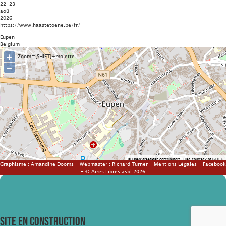
22-23
aoû
2026
https://www.haastetoene.be/fr/
Eupen
Belgium
+
Zoom=[SHIFT]+molette
−
©
OpenStreetMap
contributors.
Tiles courtesy of
GEO-6
Graphisme :
Amandine Dooms
- Webmaster :
Richard Turner
-
Mentions Légales
-
Facebook
- © Aires Libres asbl 2026
SITE EN CONSTRUCTION