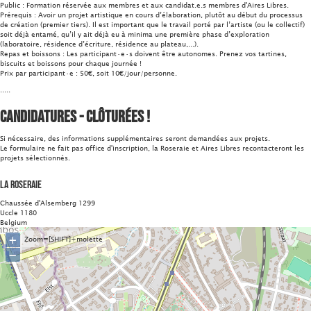
Public : Formation réservée aux membres et aux candidat.e.s membres d'Aires Libres.
Prérequis : Avoir un projet artistique en cours d’élaboration, plutôt au début du processus
de création (premier tiers). Il est important que le travail porté par l’artiste (ou le collectif)
soit déjà entamé, qu’il y ait déjà eu à minima une première phase d’exploration
(laboratoire, résidence d’écriture, résidence au plateau,...).
Repas et boissons : Les participant·e·s doivent être autonomes. Prenez vos tartines,
biscuits et boissons pour chaque journée !
Prix par participant·e : 50€, soit 10€/jour/personne.
.....
CANDIDATURES - Clôturées !
Si nécessaire, des informations supplémentaires seront demandées aux projets.
Le formulaire ne fait pas office d'inscription, la Roseraie et Aires Libres recontacteront les
projets sélectionnés.
La Roseraie
Chaussée d'Alsemberg 1299
Uccle 1180
Belgium
+
Zoom=[SHIFT]+molette
−