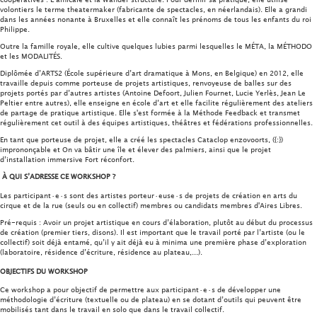
volontiers le terme theatermaker (fabricante de spectacles, en néerlandais). Elle a grandi
dans les années nonante à Bruxelles et elle connaît les prénoms de tous les enfants du roi
Philippe.
Outre la famille royale, elle cultive quelques lubies parmi lesquelles le MÉTA, la MÉTHODO
et les MODALITÉS.
Diplômée d’ARTS2 (École supérieure d’art dramatique à Mons, en Belgique) en 2012, elle
travaille depuis comme porteuse de projets artistiques, renvoyeuse de balles sur des
projets portés par d’autres artistes (Antoine Defoort, Julien Fournet, Lucie Yerlès, Jean Le
Peltier entre autres), elle enseigne en école d’art et elle facilite régulièrement des ateliers
de partage de pratique artistique. Elle s'est formée à la Méthode Feedback et transmet
régulièrement cet outil à des équipes artistiques, théâtres et fédérations professionnelles.
En tant que porteuse de projet, elle a créé les spectacles Cataclop enzovoorts, ({:})
imprononçable et On va bâtir une île et élever des palmiers, ainsi que le projet
d’installation immersive Fort réconfort.
À QUI S’ADRESSE CE WORKSHOP ?
Les participant·e·s sont des artistes porteur·euse·s de projets de création en arts du
cirque et de la rue (seuls ou en collectif) membres ou candidats membres d'Aires Libres.
Pré-requis : Avoir un projet artistique en cours d’élaboration, plutôt au début du processus
de création (premier tiers, disons). Il est important que le travail porté par l’artiste (ou le
collectif) soit déjà entamé, qu’il y ait déjà eu à minima une première phase d’exploration
(laboratoire, résidence d’écriture, résidence au plateau,...).
OBJECTIFS DU WORKSHOP
Ce workshop a pour objectif de permettre aux participant·e·s de développer une
méthodologie d’écriture (textuelle ou de plateau) en se dotant d’outils qui peuvent être
mobilisés tant dans le travail en solo que dans le travail collectif.