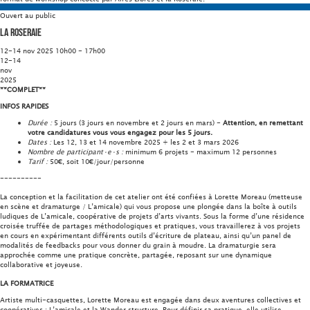
Ouvert au public
La Roseraie
12-14 nov 2025 10h00 - 17h00
12-14
nov
2025
**COMPLET**
INFOS RAPIDES
Durée :
5 jours (3 jours en novembre et 2 jours en mars) -
Attention, en remettant
votre candidatures vous vous engagez pour les 5 jours.
Dates :
Les 12, 13 et 14 novembre 2025 + les 2 et 3 mars 2026
Nombre de participant·e·s :
minimum 6 projets - maximum 12 personnes
Tarif :
50€, soit 10€/jour/personne
----------
La conception et la facilitation de cet atelier ont été confiées à
Lorette Moreau (metteuse
en scène et dramaturge / L’amicale) qui vous propose une plongée dans la boîte à outils
ludiques de L’amicale, coopérative de projets d’arts vivants. Sous la forme d’une résidence
croisée truffée de partages méthodologiques et pratiques, vous travaillerez à vos projets
en cours en expérimentant différents outils d’écriture de plateau, ainsi qu’un panel de
modalités de feedbacks pour vous donner du grain à moudre. La dramaturgie sera
approchée comme une pratique concrète, partagée, reposant sur une dynamique
collaborative et joyeuse.
LA FORMATRICE
Artiste multi-casquettes, Lorette Moreau est engagée dans deux aventures collectives et
coopératives : L’amicale et la Wander structure. Pour définir sa pratique, elle utilise