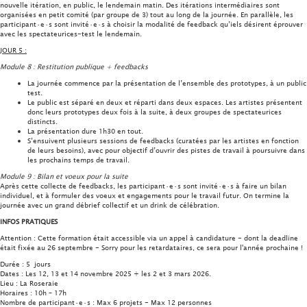
nouvelle itération, en public, le lendemain matin. Des itérations intermédiaires sont
organisées en petit comité (par groupe de 3) tout au long de la journée. En parallèle, les
participant·e·s sont invité·e·s à choisir la modalité de feedback qu’iels désirent éprouver
avec les spectateurices-test le lendemain.
JOUR 5 :
Module 8 : Restitution publique + feedbacks
La journée commence par la présentation de l’ensemble des prototypes, à un public
test.
Le public est séparé en deux et réparti dans deux espaces. Les artistes présentent
donc leurs prototypes deux fois à la suite, à deux groupes de spectateurices
distincts.
La présentation dure 1h30 en tout.
S’ensuivent plusieurs sessions de feedbacks (curatées par les artistes en fonction
de leurs besoins), avec pour objectif d’ouvrir des pistes de travail à poursuivre dans
les prochains temps de travail.
Module 9 : Bilan et voeux pour la suite
Après cette collecte de feedbacks, les participant·e·s sont invité·e·s à faire un bilan
individuel, et à formuler des voeux et engagements pour le travail futur. On termine la
journée avec un grand débrief collectif et un drink de célébration.
INFOS PRATIQUES
Attention : Cette formation était accessible via un appel à candidature - dont la deadline
était fixée au 26 septembre - Sorry pour les retardataires, ce sera pour l'année prochaine !
Durée : 5 jours
Dates : Les 12, 13 et 14 novembre 2025 + les 2 et 3 mars 2026.
Lieu : La Roseraie
Horaires : 10h – 17h
Nombre de participant·e·s : Max 6 projets - Max 12 personnes