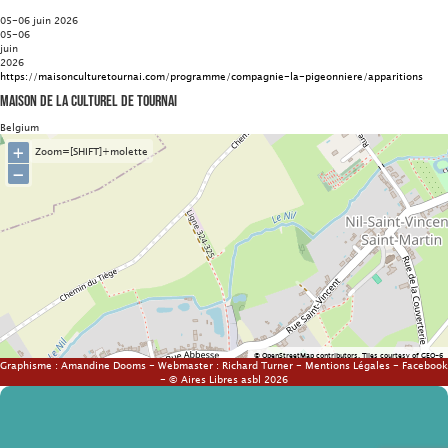
05-06 juin 2026
05-06
juin
2026
https://maisonculturetournai.com/programme/compagnie-la-pigeonniere/apparitions
Maison de la Culturel de Tournai
Belgium
+
Zoom=[SHIFT]+molette
−
©
OpenStreetMap
contributors.
Tiles courtesy of
GEO-6
Graphisme :
Amandine Dooms
- Webmaster :
Richard Turner
-
Mentions Légales
-
Facebook
- © Aires Libres asbl 2026